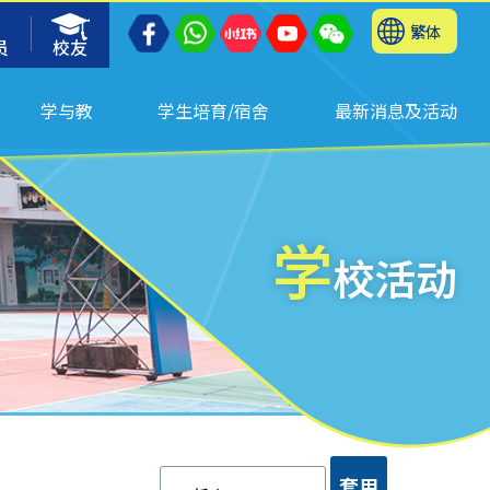
繁体
员
校友
学与教
学生培育/宿舍
最新消息及活动
学
校活动