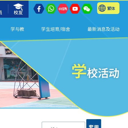
繁体
员
校友
学与教
学生培育/宿舍
最新消息及活动
学
校活动