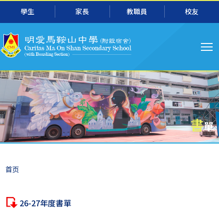
主
跳转到主要内容
學生
家長
教職員
校友
导
航
書
單
面
首页
包
屑
26-27年度書單